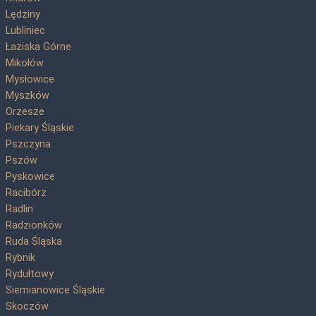
Lędziny
Lubliniec
Łaziska Górne
Mikołów
Mysłowice
Myszków
Orzesze
Piekary Śląskie
Pszczyna
Pszów
Pyskowice
Racibórz
Radlin
Radzionków
Ruda Śląska
Rybnik
Rydułtowy
Siemianowice Śląskie
Skoczów