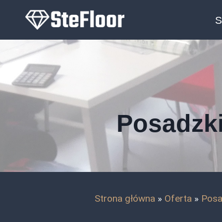
Przejdź
S
do
treści
Posadzki
Strona główna
»
Oferta
»
Posa