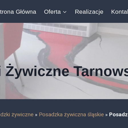
trona Główna
Oferta
Realizacje
Konta
 Żywiczne Tarnow
dzki żywiczne
»
Posadzka żywiczna śląskie
»
Posadz